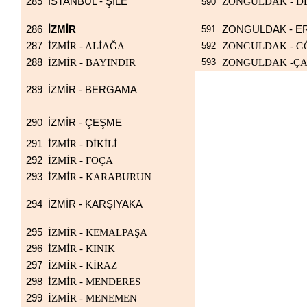
285
İSTANBUL - ŞİLE
ZONGULDAK - D
590
286
İZMİR
591
ZONGULDAK - E
287
İZMİR - ALİAĞA
592
ZONGULDAK - G
288
İZMİR - BAYINDIR
593
ZONGULDAK -Ç
289
İZMİR - BERGAMA
290
İZMİR - ÇEŞME
291
İZMİR - DİKİLİ
292
İZMİR - FOÇA
293
İZMİR - KARABURUN
294
İZMİR - KARŞIYAKA
295
İZMİR - KEMALPAŞA
296
İZMİR - KINIK
297
İZMİR - KİRAZ
298
İZMİR - MENDERES
299
İZMİR - MENEMEN