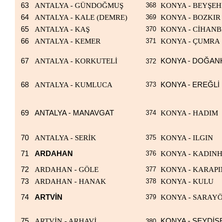
63
ANTALYA - GÜNDOĞMUŞ
368
KONYA - BEYŞEH
64
ANTALYA - KALE (DEMRE)
369
KONYA - BOZKIR
65
ANTALYA - KAŞ
370
KONYA - CİHANB
66
ANTALYA - KEMER
371
KONYA - ÇUMRA
67
ANTALYA - KORKUTELİ
KONYA - DOĞAN
372
68
ANTALYA - KUMLUCA
373
KONYA - EREĞLİ
69
ANTALYA - MANAVGAT
374
KONYA - HADIM
70
ANTALYA - SERİK
375
KONYA - ILGIN
71
ARDAHAN
376
KONYA - KADIN
72
ARDAHAN - GÖLE
377
KONYA - KARAP
73
ARDAHAN - HANAK
378
KONYA - KULU
74
ARTVİN
379
KONYA - SARAY
75
ARTVİN - ARHAVİ
KONYA - SEYDİŞ
380