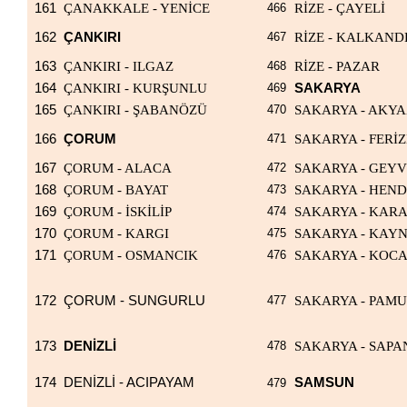
161
ÇANAKKALE - YENİCE
466
RİZE - ÇAYELİ
162
ÇANKIRI
467
RİZE - KALKAND
163
ÇANKIRI - ILGAZ
468
RİZE - PAZAR
164
ÇANKIRI - KURŞUNLU
469
SAKARYA
165
ÇANKIRI - ŞABANÖZÜ
470
SAKARYA - AKYA
166
ÇORUM
471
SAKARYA - FERİZ
167
ÇORUM - ALACA
472
SAKARYA - GEY
168
ÇORUM - BAYAT
473
SAKARYA - HEN
169
ÇORUM - İSKİLİP
474
SAKARYA - KAR
170
ÇORUM - KARGI
475
SAKARYA - KAY
171
ÇORUM - OSMANCIK
476
SAKARYA - KOCA
172
ÇORUM - SUNGURLU
477
SAKARYA - PAM
173
DENİZLİ
478
SAKARYA - SAP
174
DENİZLİ - ACIPAYAM
SAMSUN
479