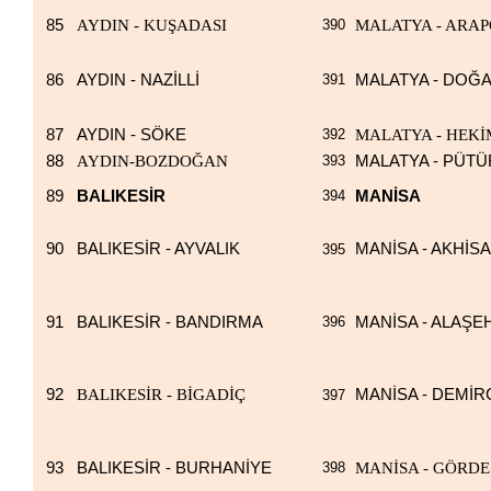
85
AYDIN - KUŞADASI
390
MALATYA - ARAP
86
AYDIN - NAZİLLİ
391
MALATYA - DOĞ
87
AYDIN - SÖKE
392
MALATYA - HEK
88
AYDIN-BOZDOĞAN
393
MALATYA - PÜT
89
BALIKESİR
394
MANİSA
90
BALIKESİR - AYVALIK
MANİSA - AKHİS
395
91
BALIKESİR - BANDIRMA
396
MANİSA - ALAŞE
92
BALIKESİR - BİGADİÇ
MANİSA - DEMİR
397
93
BALIKESİR - BURHANİYE
398
MANİSA - GÖRDE