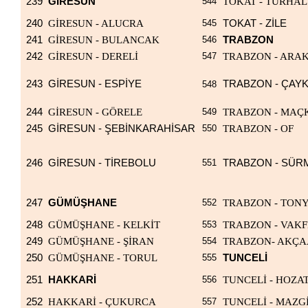
239
GİRESUN
544
TOKAT - TURHAL
240
GİRESUN - ALUCRA
545
TOKAT - ZİLE
241
GİRESUN - BULANCAK
546
TRABZON
242
GİRESUN - DERELİ
547
TRABZON - ARAK
243
GİRESUN - ESPİYE
TRABZON - ÇAY
548
244
GİRESUN - GÖRELE
549
TRABZON - MAÇ
245
GİRESUN - ŞEBİNKARAHİSAR
550
TRABZON - OF
246
GİRESUN - TİREBOLU
551
TRABZON - SÜR
247
GÜMÜŞHANE
552
TRABZON - TON
248
GÜMÜŞHANE - KELKİT
553
TRABZON - VAKF
249
GÜMÜŞHANE - ŞİRAN
554
TRABZON- AKÇA
250
GÜMÜŞHANE - TORUL
555
TUNCELİ
251
HAKKARİ
556
TUNCELİ - HOZA
252
HAKKARİ - ÇUKURCA
557
TUNCELİ - MAZG