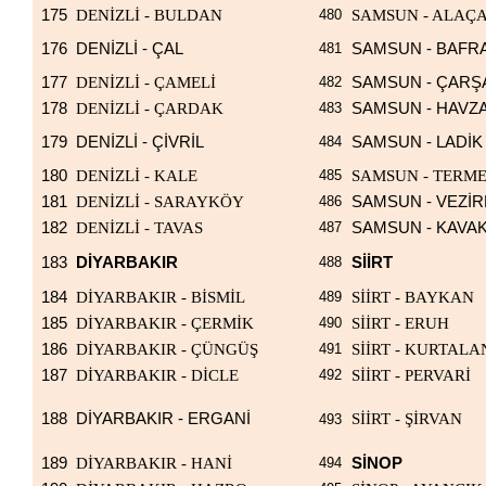
175
DENİZLİ - BULDAN
480
SAMSUN - ALAÇ
176
DENİZLİ - ÇAL
481
SAMSUN - BAFR
177
DENİZLİ - ÇAMELİ
482
SAMSUN - ÇAR
178
DENİZLİ - ÇARDAK
483
SAMSUN - HAVZ
179
DENİZLİ - ÇİVRİL
484
SAMSUN - LADİK
180
DENİZLİ - KALE
485
SAMSUN - TERM
181
DENİZLİ - SARAYKÖY
486
SAMSUN - VEZİ
182
DENİZLİ - TAVAS
487
SAMSUN - KAVA
183
DİYARBAKIR
488
SİİRT
184
DİYARBAKIR - BİSMİL
489
SİİRT - BAYKAN
185
DİYARBAKIR - ÇERMİK
490
SİİRT - ERUH
186
DİYARBAKIR - ÇÜNGÜŞ
491
SİİRT - KURTALA
187
DİYARBAKIR - DİCLE
492
SİİRT - PERVARİ
188
DİYARBAKIR - ERGANİ
SİİRT - ŞİRVAN
493
189
DİYARBAKIR - HANİ
494
SİNOP