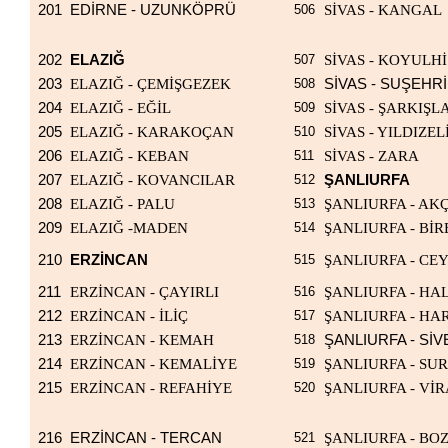
201
EDİRNE - UZUNKÖPRÜ
506
SİVAS - KANGAL
202
ELAZIĞ
507
SİVAS - KOYULH
203
ELAZIĞ - ÇEMİŞGEZEK
508
SİVAS - SUŞEHRİ
204
ELAZIĞ - EĞİL
509
SİVAS - ŞARKIŞL
205
ELAZIĞ - KARAKOÇAN
510
SİVAS - YILDIZEL
206
ELAZIĞ - KEBAN
511
SİVAS - ZARA
207
ELAZIĞ - KOVANCILAR
512
ŞANLIURFA
208
ELAZIĞ - PALU
513
ŞANLIURFA - AK
209
ELAZIĞ -MADEN
514
ŞANLIURFA - BİR
210
ERZİNCAN
515
ŞANLIURFA - CE
211
ERZİNCAN - ÇAYIRLI
516
ŞANLIURFA - HAL
212
ERZİNCAN - İLİÇ
517
ŞANLIURFA - HA
213
ERZİNCAN - KEMAH
518
ŞANLIURFA - Sİ
214
ERZİNCAN - KEMALİYE
519
ŞANLIURFA - SU
215
ERZİNCAN - REFAHİYE
520
ŞANLIURFA - Vİ
216
ERZİNCAN - TERCAN
521
ŞANLIURFA - BO