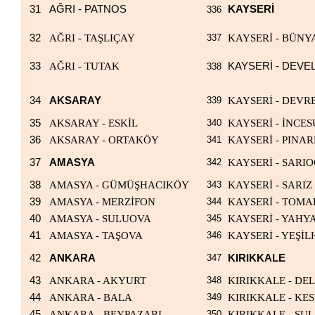
31
AĞRI - PATNOS
KAYSERİ
336
32
AĞRI - TAŞLIÇAY
337
KAYSERİ - BÜNY
33
AĞRI - TUTAK
KAYSERİ - DEVEL
338
34
AKSARAY
339
KAYSERİ - DEVR
35
AKSARAY - ESKİL
340
KAYSERİ - İNCES
36
AKSARAY - ORTAKÖY
341
KAYSERİ - PINAR
37
AMASYA
342
KAYSERİ - SARI
38
AMASYA - GÜMÜŞHACIKÖY
343
KAYSERİ - SARIZ
39
AMASYA - MERZİFON
344
KAYSERİ - TOM
40
AMASYA - SULUOVA
345
KAYSERİ - YAHY
41
AMASYA - TAŞOVA
346
KAYSERİ - YEŞİL
42
ANKARA
347
KIRIKKALE
43
ANKARA - AKYURT
348
KIRIKKALE - DEL
44
ANKARA - BALA
349
KIRIKKALE - KE
45
ANKARA - BEYPAZARI
350
KIRIKKALE - SU