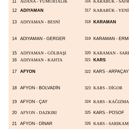
11
ADANA - YUMURTALIK
316
KARABÜK - SAF
12
ADIYAMAN
317
KARABÜK - YEN
13
ADIYAMAN - BESNİ
318
KARAMAN
14
ADIYAMAN - GERGER
319
KARAMAN - ER
15
ADIYAMAN - GÖLBAŞI
320
KARAMAN - SAR
16
ADIYAMAN - KAHTA
321
KARS
17
AFYON
KARS - ARPAÇAY
322
18
AFYON - BOLVADİN
KARS - DİGOR
323
19
AFYON - ÇAY
324
KARS - KAĞIZM
20
AFYON - DAZKIRI
325
KARS - POSOF
21
AFYON - DİNAR
326
KARS - SARIKAM