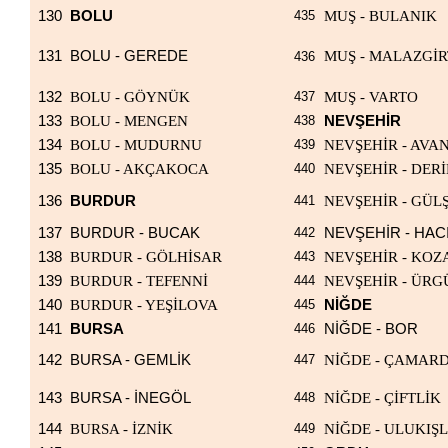
130
BOLU
435
MUŞ - BULANIK
131
BOLU - GEREDE
MUŞ - MALAZGİR
436
132
BOLU - GÖYNÜK
437
MUŞ - VARTO
133
BOLU - MENGEN
438
NEVŞEHİR
134
BOLU - MUDURNU
439
NEVŞEHİR - AVA
135
BOLU - AKÇAKOCA
440
NEVŞEHİR - DER
136
BURDUR
441
NEVŞEHİR - GÜL
137
BURDUR - BUCAK
442
NEVŞEHİR - HAC
138
BURDUR - GÖLHİSAR
443
NEVŞEHİR - KOZ
139
BURDUR - TEFENNİ
444
NEVŞEHİR - ÜRG
140
BURDUR - YEŞİLOVA
445
NİĞDE
141
BURSA
446
NİĞDE - BOR
142
BURSA - GEMLİK
447
NİĞDE - ÇAMARD
143
BURSA - İNEGÖL
448
NİĞDE - ÇİFTLİK
144
BURSA - İZNİK
449
NİĞDE - ULUKIŞ