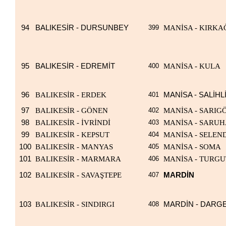
94
BALIKESİR - DURSUNBEY
399
MANİSA - KIRK
95
BALIKESİR - EDREMİT
400
MANİSA - KULA
96
BALIKESİR - ERDEK
401
MANİSA - SALİHL
97
BALIKESİR - GÖNEN
402
MANİSA - SARIG
98
BALIKESİR - İVRİNDİ
403
MANİSA - SARUH
99
BALIKESİR - KEPSUT
404
MANİSA - SELEN
100
BALIKESİR - MANYAS
405
MANİSA - SOMA
101
BALIKESİR - MARMARA
406
MANİSA - TURG
102
BALIKESİR - SAVAŞTEPE
407
MARDİN
103
BALIKESİR - SINDIRGI
408
MARDİN - DARG