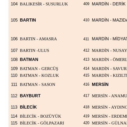
104
BALIKESİR - SUSURLUK
409
MARDİN - DERİK
105
BARTIN
410
MARDİN - MAZID
106
BARTIN - AMASRA
MARDİN - MİDYA
411
107
BARTIN -ULUS
412
MARDİN - NUSA
108
BATMAN
413
MARDİN - ÖMERL
109
BATMAN - GERCÜŞ
414
MARDİN - SAVUR
110
BATMAN - KOZLUK
415
MARDİN - KIZILT
111
BATMAN - SASON
416
MERSİN
112
BAYBURT
417
MERSİN - ANAM
113
BİLECİK
418
MERSİN - AYDIN
114
BİLECİK - BOZÜYÜK
419
MERSİN - ERDEM
115
BİLECİK - GÖLPAZARI
420
MERSİN - GÜLNA