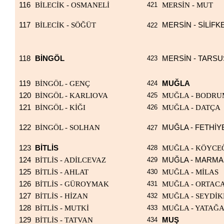
116
BİLECİK - OSMANELİ
421
MERSİN - MUT
117
BİLECİK - SÖĞÜT
MERSİN - SİLİFK
422
118
BİNGÖL
423
MERSİN - TARSU
119
BİNGÖL - GENÇ
424
MUĞLA
120
BİNGÖL - KARLIOVA
425
MUĞLA - BODRU
121
BİNGÖL - KİĞI
426
MUĞLA - DATÇA
122
BİNGÖL - SOLHAN
MUĞLA - FETHİY
427
123
BİTLİS
428
MUĞLA - KÖYCE
124
BİTLİS - ADİLCEVAZ
429
MUĞLA - MARMA
125
BİTLİS - AHLAT
430
MUĞLA - MİLAS
126
BİTLİS - GÜROYMAK
431
MUĞLA - ORTAC
127
BİTLİS - HİZAN
432
MUĞLA - SEYDİ
128
BİTLİS - MUTKİ
433
MUĞLA - YATAĞ
129
BİTLİS - TATVAN
434
MUŞ