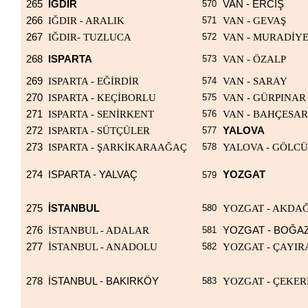
265
IĞDIR
570
VAN - ERCİŞ
266
IĞDIR - ARALIK
571
VAN - GEVAŞ
267
IĞDIR- TUZLUCA
572
VAN - MURADİY
268
ISPARTA
573
VAN - ÖZALP
269
ISPARTA - EĞİRDİR
574
VAN - SARAY
270
ISPARTA - KEÇİBORLU
575
VAN - GÜRPINAR
271
ISPARTA - SENİRKENT
576
VAN - BAHÇESA
272
ISPARTA - SÜTÇÜLER
577
YALOVA
273
ISPARTA - ŞARKİKARAAĞAÇ
578
YALOVA - GÖLC
274
ISPARTA - YALVAÇ
YOZGAT
579
275
İSTANBUL
580
YOZGAT - AKDA
276
İSTANBUL - ADALAR
581
YOZGAT - BOĞA
277
İSTANBUL - ANADOLU
582
YOZGAT - ÇAYI
278
İSTANBUL - BAKIRKÖY
583
YOZGAT - ÇEKE