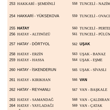
253
HAKKARİ - ŞEMDİNLİ
558
TUNCELİ - NAZİ
254
HAKKARİ - YÜKSEKOVA
559
TUNCELİ - OVAC
255
HATAY
560
TUNCELİ - PERTE
256
HATAY - ALTINÖZÜ
561
TUNCELİ - PÜLÜ
257
HATAY - DÖRTYOL
UŞAK
562
258
HATAY - ERZİN
563
UŞAK - BANAZ
259
HATAY - HASSA
564
UŞAK - EŞME
260
HATAY - İSKENDERUN
UŞAK - SİVASLI
565
261
HATAY - KIRIKHAN
566
VAN
262
HATAY - REYHANLI
VAN - BAŞKALE
567
263
HATAY - SAMANDAĞ
568
VAN - ÇALDIRAN
264
HATAY - YAYLADAĞI
569
VAN - ÇATAK