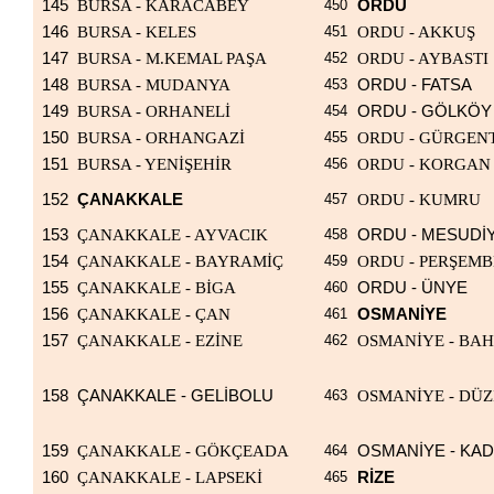
145
BURSA - KARACABEY
450
ORDU
146
BURSA - KELES
451
ORDU - AKKUŞ
147
BURSA - M.KEMAL PAŞA
452
ORDU - AYBASTI
148
BURSA - MUDANYA
453
ORDU - FATSA
149
BURSA - ORHANELİ
454
ORDU - GÖLKÖY
150
BURSA - ORHANGAZİ
455
ORDU - GÜRGEN
151
BURSA - YENİŞEHİR
456
ORDU - KORGAN
152
ÇANAKKALE
457
ORDU - KUMRU
153
ÇANAKKALE - AYVACIK
458
ORDU - MESUDİ
154
ÇANAKKALE - BAYRAMİÇ
459
ORDU - PERŞEMB
155
ÇANAKKALE - BİGA
460
ORDU - ÜNYE
156
ÇANAKKALE - ÇAN
461
OSMANİYE
157
ÇANAKKALE - EZİNE
462
OSMANİYE - BA
158
ÇANAKKALE - GELİBOLU
463
OSMANİYE - DÜZ
159
ÇANAKKALE - GÖKÇEADA
464
OSMANİYE - KAD
160
ÇANAKKALE - LAPSEKİ
465
RİZE