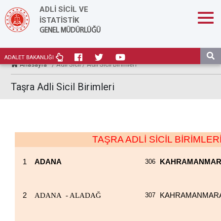
ADLİ SİCİL VE
İSTATİSTİK
GENEL MÜDÜRLÜĞÜ
ADALET BAKANLIĞI
Anasayfa
/ Adli Sicil / Adli Sicil Birimleri
Taşra Adli Sicil Birimleri
TAŞRA ADLİ SİCİL BİRİMLER
1
ADANA
306
KAHRAMANMA
2
ADANA - ALADAĞ
307
KAHRAMANMARAŞ