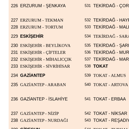
226
ERZURUM - ŞENKAYA
531
TEKİRDAĞ - ÇO
227
ERZURUM - TEKMAN
532
TEKİRDAĞ - HA
228
ERZURUM - TORTUM
533
TEKİRDAĞ - MA
229
ESKİŞEHİR
534
TEKİRDAĞ - SAR
230
ESKİŞEHİR - BEYLİKOVA
535
TEKİRDAĞ - ŞA
231
ESKİŞEHİR - ÇİFTELER
536
TEKİRDAĞ - MUR
232
ESKİŞEHİR - MİHALICÇIK
537
TEKİRDAĞ - MA
233
ESKİŞEHİR - SİVRİHİSAR
538
TOKAT
234
GAZİANTEP
539
TOKAT - ALMUS
235
GAZİANTEP - ARABAN
540
TOKAT - ARTOVA
236
GAZİANTEP - İSLAHİYE
541
TOKAT - ERBAA
237
GAZİANTEP - NİZİP
542
TOKAT - NİKSAR
238
GAZİANTEP - NURDAĞI
543
TOKAT - REŞADI