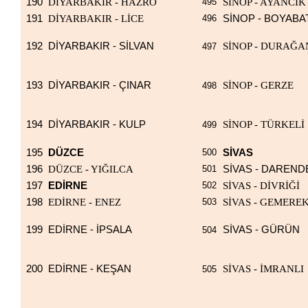
190
DİYARBAKIR - HAZRO
495
SİNOP - AYANCI
191
DİYARBAKIR - LİCE
496
SİNOP - BOYABA
192
DİYARBAKIR - SİLVAN
SİNOP - DURAĞA
497
193
DİYARBAKIR - ÇINAR
SİNOP - GERZE
498
194
DİYARBAKIR - KULP
SİNOP - TÜRKELİ
499
195
DÜZCE
500
SİVAS
196
DÜZCE - YIĞILCA
501
SİVAS - DAREND
197
EDİRNE
502
SİVAS - DİVRİĞİ
198
EDİRNE - ENEZ
503
SİVAS - GEMERE
199
EDİRNE - İPSALA
SİVAS - GÜRÜN
504
200
EDİRNE - KEŞAN
SİVAS - İMRANLI
505