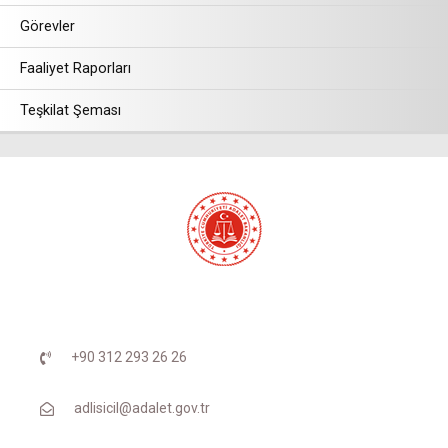
Görevler
Faaliyet Raporları
Teşkilat Şeması
+90 312 293 26 26
adlisicil@adalet.gov.tr