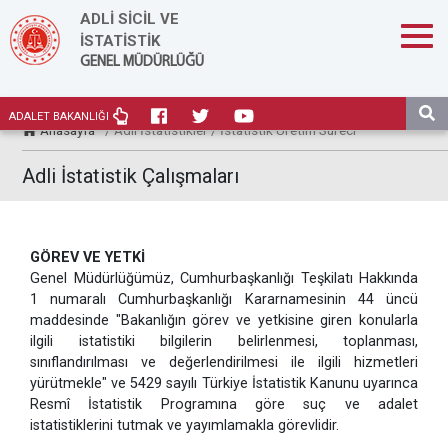
ADLİ SİCİL VE
İSTATİSTİK
GENEL MÜDÜRLÜĞÜ
ADALET BAKANLIĞI
Anasayfa
/ Adli İstatistikler / İstatistik Üretim Süreci
Adli İstatistik Çalışmaları
GÖREV VE YETKİ
Genel Müdürlüğümüz, Cumhurbaşkanlığı Teşkilatı Hakkında
1 numaralı Cumhurbaşkanlığı Kararnamesinin 44 üncü
maddesinde "Bakanlığın görev ve yetkisine giren konularla
ilgili istatistiki bilgilerin belirlenmesi, toplanması,
sınıflandırılması ve değerlendirilmesi ile ilgili hizmetleri
yürütmekle" ve 5429 sayılı Türkiye İstatistik Kanunu uyarınca
Resmî İstatistik Programına göre suç ve adalet
istatistiklerini tutmak ve yayımlamakla görevlidir.