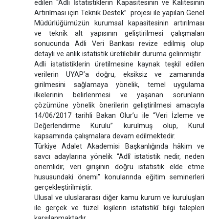
edilen “Adli İstatistiklerin Kapasitesinin ve Kalitesinin
Artırılması için Teknik Destek” projesi ile yapılan Genel
Müdürlüğümüzün kurumsal kapasitesinin artırılması
ve teknik alt yapısının geliştirilmesi çalışmaları
sonucunda Adli Veri Bankası revize edilmiş olup
detaylı ve anlık istatistik üretilebilir duruma gelinmiştir.
Adli istatistiklerin üretilmesine kaynak teşkil edilen
verilerin UYAP’a doğru, eksiksiz ve zamanında
girilmesini sağlamaya yönelik, temel uygulama
ilkelerinin belirlenmesi ve yaşanan sorunların
çözümüne yönelik önerilerin geliştirilmesi amacıyla
14/06/2017 tarihli Bakan Olur’u ile ‘‘Veri İzleme ve
Değerlendirme Kurulu’’ kurulmuş olup, Kurul
kapsamında çalışmalara devam edilmektedir.
Türkiye Adalet Akademisi Başkanlığında hâkim ve
savcı adaylarına yönelik “Adlî istatistik nedir, neden
önemlidir, veri girişinin doğru istatistik elde etme
hususundaki önemi” konularında eğitim seminerleri
gerçekleştirilmiştir.
Ulusal ve uluslararası diğer kamu kurum ve kuruluşları
ile gerçek ve tüzel kişilerin istatistikî bilgi talepleri
karşılanmaktadır.